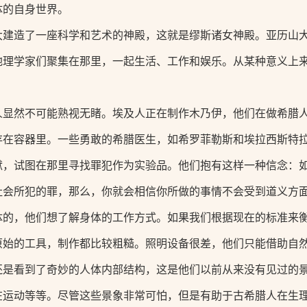
体的自身世界。
大建造了一座科学和艺术的神殿，这就是缪斯诸女神殿。亚历山
地理学家们聚集在那里，一起生活、工作和娱乐。从某种意义上
。
人显然不可能熟视无睹。埃及人正在制作木乃伊，他们在做希腊
存在容器里。一些勇敢的希腊医生，如希罗菲勒斯和埃拉西斯特
狱，试图在那里寻找罪犯作为实验品。他们抱有这样一种信念：
社会所犯的罪，那么，你就会相信你所做的事情不会受到道义方
体的，他们想了解身体的工作方式。如果我们根据现在的标准来
原始的工具，制作都比较粗糙。照明设备很差，他们只能借助自
还是看到了奇妙的人体内部结构，这是他们以前从来没有见过的
在运动等等。尽管这些景象非常可怕，但是有助于古希腊人在生理