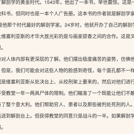
解剖学的黄金时代。1543年，他出了一本书，举世震惊。这
科书，但同时也是一本个人广告册。这本书的作者就是解剖学家
是他那个时代最好的解剖学家。24岁时，他就开办了自己的解剖学
让维塞利亚斯的才华大放光彩的是与画家提香之间的合作。这是
果。
你对人体内部有更深层的了解。他们摆出极度痛苦的姿势，仿佛
。但是，我们可能会对这些人物的脸感到奇怪，每个面孔都不一
们是维塞利亚斯从处决台上、从绞刑架上要来的，然后对他们进
不受教堂一年一两具尸体的限制。他们瞄准了一个既能让他们不
布了整个意大利。他们帮助穷人、患者以及那些被判处死刑的人
运送到解剖台上。但获得教堂的同意只是战斗的一半。如果解剖
演。