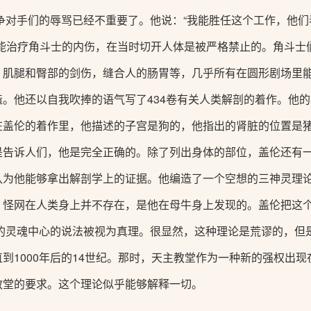
争对手们的辱骂已经不重要了。他说：“我能胜任这个工作，他
只能治疗角斗士的内伤，在当时切开人体是被严格禁止的。角斗士
、肌腿和臀部的剑伤，缝合人的肠胃等，几乎所有在圆形剧场里
。他还以自我吹捧的语气写了434卷有关人类解剖的着作。他
在盖伦的着作里，他描述的子宫是狗的，他指出的肾脏的位置是
是告诉人们，他是完全正确的。除了列出身体的部位，盖伦还有
认为他能够拿出解剖学上的证据。他编造了一个空想的三神灵理
怪网在人类身上并不存在，是他在母牛身上发现的。盖伦把这个
人的灵魂中心的说法被视为真理。很显然，这种理论是荒谬的，但
到1000年后的14世纪。那时，天主教堂作为一种新的强权出
教堂的要求。这个理论似乎能够解释一切。