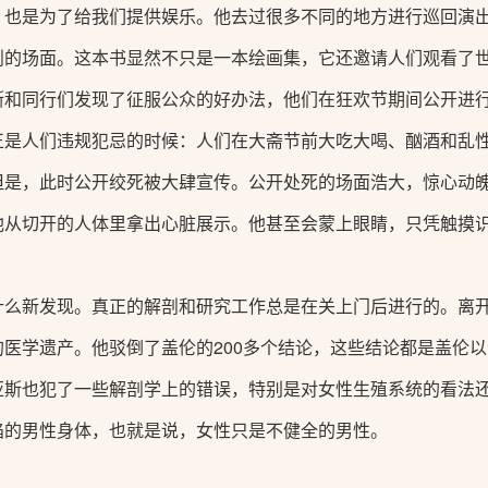
，也是为了给我们提供娱乐。他去过很多不同的地方进行巡回演
剖的场面。这本书显然不只是一本绘画集，它还邀请人们观看了
斯和同行们发现了征服公众的好办法，他们在狂欢节期间公开进
正是人们违规犯忌的时候：人们在大斋节前大吃大喝、酗酒和乱
但是，此时公开绞死被大肆宣传。公开处死的场面浩大，惊心动
他从切开的人体里拿出心脏展示。他甚至会蒙上眼睛，只凭触摸
什么新发现。真正的解剖和研究工作总是在关上门后进行的。离
医学遗产。他驳倒了盖伦的200多个结论，这些结论都是盖伦
亚斯也犯了一些解剖学上的错误，特别是对女性生殖系统的看法
陷的男性身体，也就是说，女性只是不健全的男性。