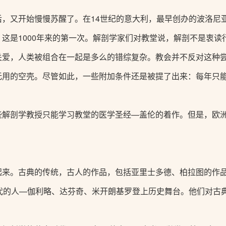
后，又开始慢慢苏醒了。在14世纪的意大利，最早创办的波洛尼
这是1000年来的第一次。解剖学家们对教堂说，解剖不是衷
关爱，人类被组合在一起是多么的错综复杂。教会并不反对这种
无用的空壳。尽管如此，一些附加条件还是被提了出来：每年只
些解剖学教授只能学习教堂的医学圣经—盖伦的着作。但是，欧
起来。古典的传统，古人的作品，包括亚里士多德、柏拉图的作
一代的人—伽利略、达芬奇、米开朗基罗登上历史舞台。他们对古