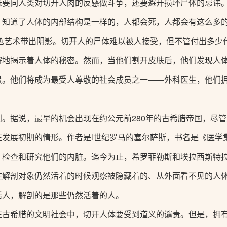
既要同人类对切开人肉的反感做斗争，还要避开损坏尸体的忌讳
，知道了人体的内部结构是一样的，人都会死，人都会有这么多
黑色艺术带出阴影。切开人的尸体难以被人接受，但不管付出多
懈地揭示着人体的秘密。然而，当他们割开皮肤后，他们发现人
段。他们将成为最受人尊敬的社会成员之一——外科医生，他们
。据说，最早的机会出现在约公元前280年的古希腊帝国，尽管
发展初期的情形。作者是l世纪罗马的塞尔萨斯，书名是《医学
，检查和研究他们的内脏。迄今为止，希罗菲勒斯和埃拉西斯特
在解剖对象仍然活着的时候观察被隐藏着的、从外面看不见的人体
活人，解剖的是那些仍然活着的人。
在古希腊的文明社会中，切开人体要受到道义的谴责。但是，拥